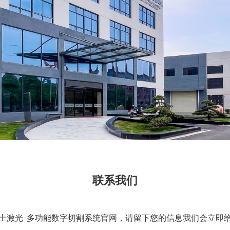
联系我们
士激光-多功能数字切割系统官网，请留下您的信息我们会立即