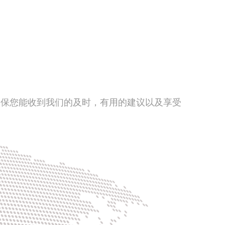
确保您能收到我们的及时，有用的建议以及享受