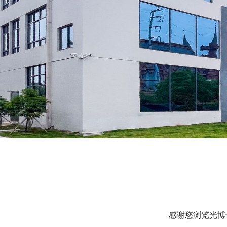
感谢您浏览光博