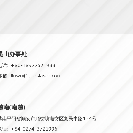
昆山办事处
电话: +86-18922521988
邮箱: liuwu@gboslaser.com
越南(南越)
越南平阳省顺安市顺交坊顺交区黎民中路134号
电话: +84-0274-3721996