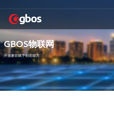
跳
转
到
主
要
内
容
GBOS物联网
开放兼容赋予制造能力