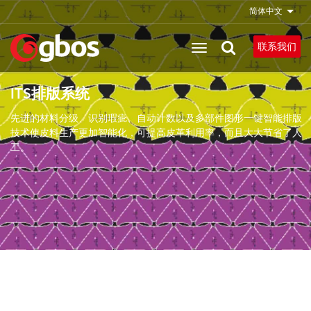
跳
简体中文
列出
转
到
联系我们
主
要
ITS排版系统
内
容
先进的材料分级、识别瑕疵、自动计数以及多部件图形一键智能排版
技术使皮料生产更加智能化，可提高皮革利用率，而且大大节省了人
工。