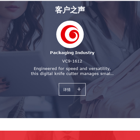
客户之声
Packaging Industry
VC9-1612
Engineered for speed and versatility,
this digital knife cutter manages small-
batch and irregular production for
sectors including advertising,
+
packaging, underwear, and garment
详情
manufacturing.