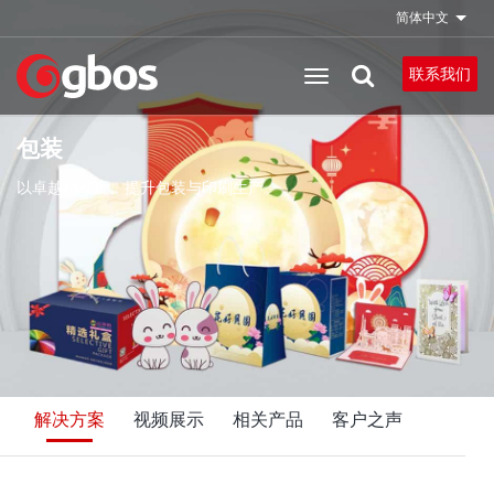
跳
简体中文
列出
转
到
联系我们
主
要
包装
内
容
以卓越精准度，提升包装与印刷生产。
解决方案
视频展示
相关产品
客户之声