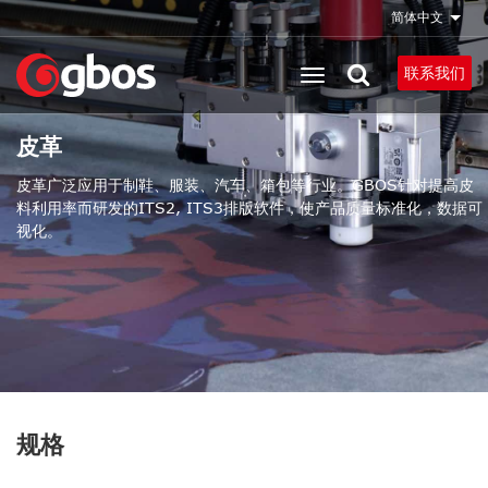
跳
简体中文
列出
转
到
联系我们
主
要
皮革
内
容
皮革广泛应用于制鞋、服装、汽车、箱包等行业。GBOS针对提高皮
料利用率而研发的ITS2, ITS3排版软件，使产品质量标准化，数据可
视化。
规格