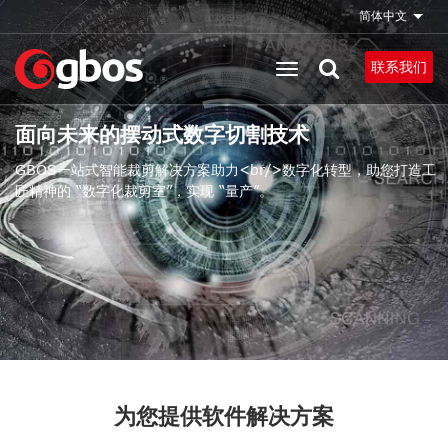
跳
简体中文
列出
转
到
联系我们
主
要
面向未来的摆动式数字切割技术
内
容
GBOS一站式智能裁剪解决方案助力<br/>数字化转型，助您打造工
匠精神的 “数字化裁剪室”，实现 “量产”。
为您提供软件解决方案