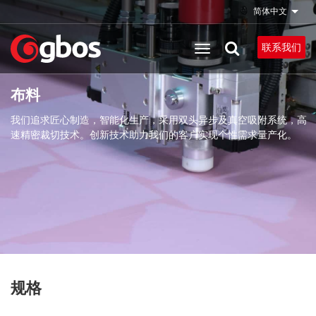
跳
简体中文
列出
转
到
联系我们
主
要
布料
内
容
我们追求匠心制造，智能化生产，采用双头异步及真空吸附系统，高
速精密裁切技术。创新技术助力我们的客户实现个性需求量产化。
规格