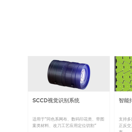
SCCD视觉识别系统
智能
适用于“同色系网布、数码印花类、带图
支持多
案类材料、改刀工艺应用定位切割”
正反交
率。