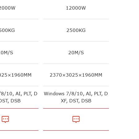
2000W
12000W
500KG
2500KG
20M/S
20M/S
025×1960MM
2370×3025×1960MM
2370×
8/10, AI, PLT, D
Windows 7/8/10, AI, PLT, D
Windows 7
 DST, DSB
XF, DST, DSB
XF,