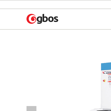
跳
转
到
主
要
内
容