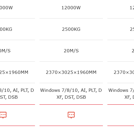
000W
12000W
1
00KG
2500KG
2
0M/S
20M/S
25×1960MM
2370×3025×1960MM
2370×3
/10, AI, PLT, D
Windows 7/8/10, AI, PLT, D
Windows 7/
DST, DSB
XF, DST, DSB
XF,