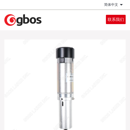
跳
简体中文
列出
转
到
联系我们
主
要
内
容