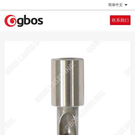
跳
简体中文
列出
转
到
联系我们
主
要
内
容