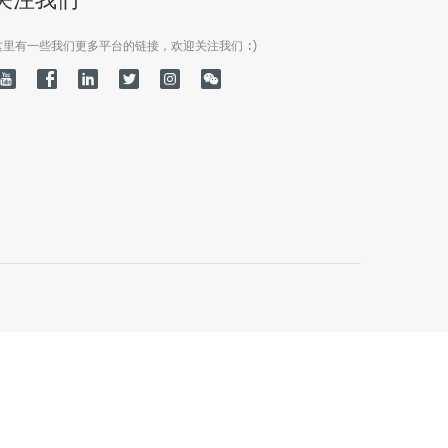
关注我们
这里有一些我们更多平台的链接，欢迎关注我们 :)