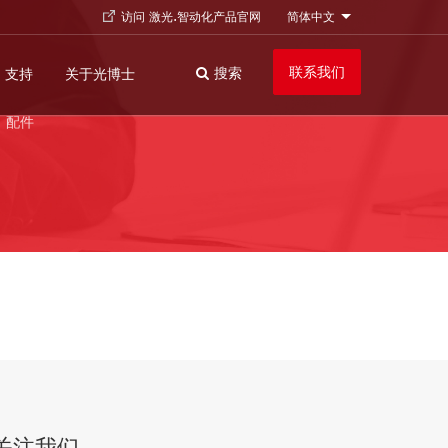
简体中文
访问 激光.智动化产品官网
列出额外的动作
联系我们
搜索
关于光博士
支持
| 配件