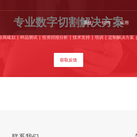
专业数字切割解决方案
系统
软件
应用
局规划 | 样品测试 | 投资回报分析 | 技术支持 | 培训 | 定制解决方案 
获取反馈