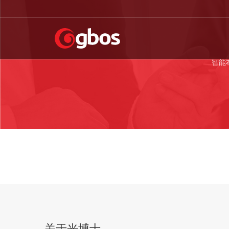
跳
转
到
主
要
智能布
内
容