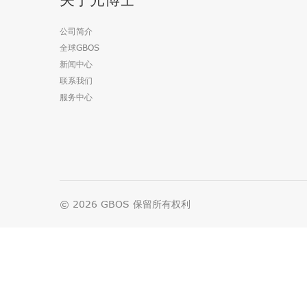
关于光博士
公司简介
全球GBOS
新闻中心
联系我们
服务中心
© 2026 GBOS 保留所有权利