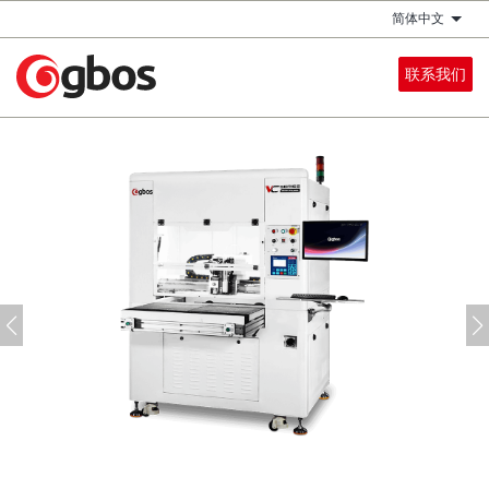
跳
简体中文
列出
转
到
联系我们
主
要
内
容