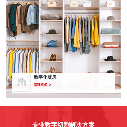
数字化版房
关
阅读更多
于
数
字
化
版
房
专业数字切割解决方案