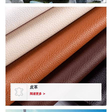
鞋
行
业
皮革
关
阅读更多
于
皮
革