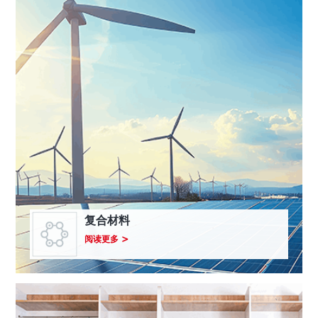
复合材料
关
阅读更多
于
复
合
材
料